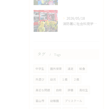
2026/05/18
消防署に社会科見学に行ってきました！
タグ
Tags
中学生
園外保育
遠足
給食
外遊び
幼児
１歳
２歳
身近な問題
自殺
辞書
高校生
富山市
幼稚園
プリスクール