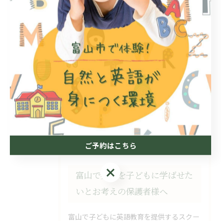
< 前のページ
一覧に戻る
次のページ >
関連タグ
#外遊び
#幼児
#１歳
#２歳
#富山市
#3歳
#キッズ
#プリスクール
#幼稚園
ご予約はこちら
ご予約はこちら
富山で英語を子どもに学ばせた
いとお考えの保護者様へ
富山で子どもに英語教育を提供するスクー