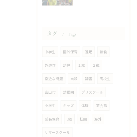
タグ
Tags
中学生
園外保育
遠足
給食
外遊び
幼児
１歳
２歳
身近な問題
自殺
辞書
高校生
富山市
幼稚園
プリスクール
小学生
キッズ
体験
英会話
延長保育
3歳
転園
海外
サマースクール