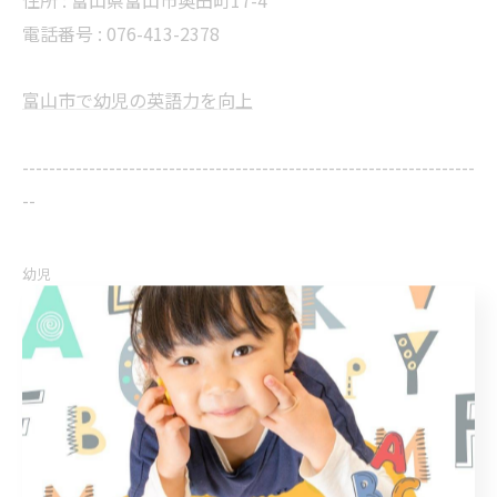
住所 :
富山県富山市奥田町17-4
電話番号 :
076-413-2378
富山市で幼児の英語力を向上
--------------------------------------------------------------------
--
幼児
< 前のページ
一覧に戻る
次のページ >
関連タグ