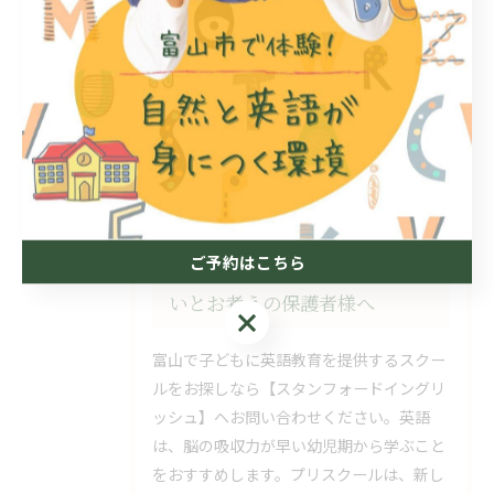
#身近な問題
#キッズ
#プリスクール
#幼稚園
#小学生
#中学生
#高校生
#自殺
ご予約はこちら
富山で英語を子どもに学ばせた
いとお考えの保護者様へ
ご予約はこちら
富山で子どもに英語教育を提供するスクー
ルをお探しなら【スタンフォードイングリ
ッシュ】へお問い合わせください。英語
は、脳の吸収力が早い幼児期から学ぶこと
をおすすめします。プリスクールは、新し