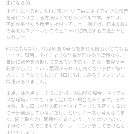
生になる前
小学生になる前、6才に満たない子供にネイティブな発音
を身につけさせる方法はとてもシンプルです。それは、
英語が飛び交う環境を提供すること。例えば、日本語NG
の英会話スクールやコミュニティに参加する方法が挙げ
られます。
6才に満たない子供は周囲の発音をまねる能力がとても高
いです。周囲にネイティブな発音が飛び交う環境なら、
自然に発音を真似して覚えていきます。また「間違う＝
恥ずかしい」という意識がそれほど高くない子供が多い
ので、できなくてもまずは口に出してみるチャレンジに
躊躇がありません。
１点、注意点としてまだ2～3才の幼児の場合、ネイティ
ブな環境にいてもうまく話せない場合もあります。その
場合、単に口まわりの筋肉がネイティブな発音をするの
に十分発達していないだけ、というケースが考えられま
す。聞き取る力に問題があるということではないので、
子供のペースで口まわりのトレーニングをしてあげると
よいでしょう。