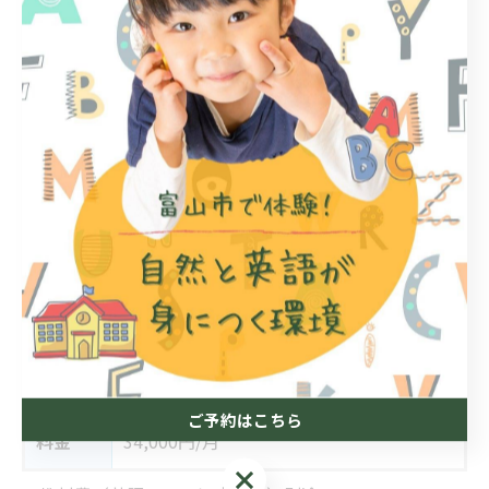
英語幼稚園・英会話スクールのご紹介
キンダークラス（英語幼稚園）
年少さんから年長さん（4月の時点で3歳の誕生日を迎え
られたお子様から小学就学前の幼児）の完全英語幼稚園
クラス。縦割りクラスです。年少さんはお兄ちゃん、お
姉ちゃんの姿を見ながら過ごします。お兄ちゃん、お姉
ちゃんたちは年下のお世話をしたり、みんな助け合っ
て、一緒に成長しています。
年齢
3～5歳児
曜日
月曜～金曜
時間
9:30～15:00
ご予約はこちら
料金
34,000円/月
ご予約はこちら