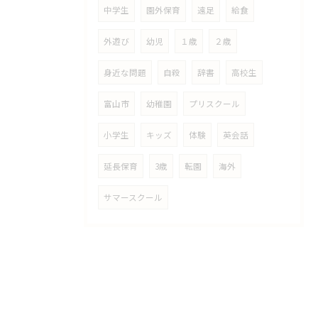
中学生
園外保育
遠足
給食
外遊び
幼児
１歳
２歳
身近な問題
自殺
辞書
高校生
富山市
幼稚園
プリスクール
小学生
キッズ
体験
英会話
延長保育
3歳
転園
海外
サマースクール