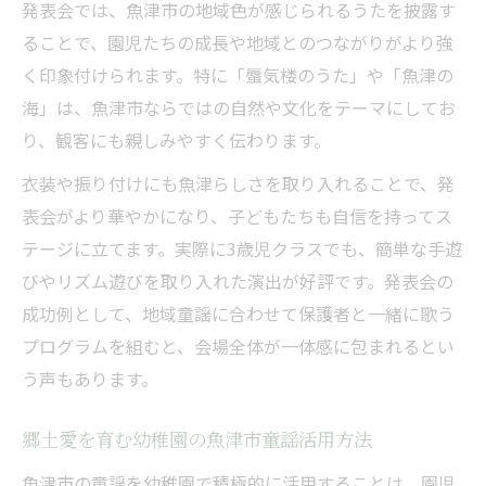
発表会では、魚津市の地域色が感じられるうたを披露す
ることで、園児たちの成長や地域とのつながりがより強
く印象付けられます。特に「蜃気楼のうた」や「魚津の
海」は、魚津市ならではの自然や文化をテーマにしてお
り、観客にも親しみやすく伝わります。
衣装や振り付けにも魚津らしさを取り入れることで、発
表会がより華やかになり、子どもたちも自信を持ってス
テージに立てます。実際に3歳児クラスでも、簡単な手遊
びやリズム遊びを取り入れた演出が好評です。発表会の
成功例として、地域童謡に合わせて保護者と一緒に歌う
プログラムを組むと、会場全体が一体感に包まれるとい
う声もあります。
郷土愛を育む幼稚園の魚津市童謡活用方法
魚津市の童謡を幼稚園で積極的に活用することは、園児