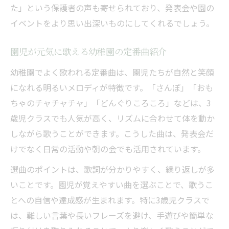
た」という保護者の声も寄せられており、発表会や園の
幼稚園3歳児クラス向け発表会の曲選び実例
イベントをより思い出深いものにしてくれるでしょう。
発表会で映える幼稚園の短くて楽しいうた
3歳児が無理なく歌える幼稚園の選曲ポイン
園児が元気に歌える幼稚園の定番曲紹介
ト
幼稚園でよく歌われる定番曲は、園児たちが自然と笑顔
魚津市らしさを演出できる幼稚園うたの選
になれる明るいメロディが特徴です。「さんぽ」「おも
択
ちゃのチャチャチャ」「どんぐりころころ」などは、3
発表会成功のための幼稚園おすすめ定番曲
歳児クラスでも人気が高く、リズムに合わせて体を動か
親子で楽しめる幼稚園の歌選び実践ヒント
しながら歌うことができます。こうした曲は、発表会だ
幼稚園で親子が一緒に歌えるうた選びの工
けでなく日常の活動や朝の会でも活用されています。
夫
選曲のポイントは、歌詞が分かりやすく、繰り返しが多
家庭でも楽しめる幼稚園の歌活用アイデア
いことです。園児が覚えやすい曲を選ぶことで、歌うこ
幼稚園児と親子で盛り上がるうたの選定術
とへの自信や達成感が生まれます。特に3歳児クラスで
親子ふれあいに最適な幼稚園向けうた特集
は、難しい言葉や長いフレーズを避け、手遊びや簡単な