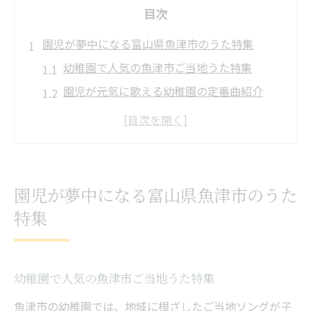
目次
園児が夢中になる富山県魚津市のうた特集
幼稚園で人気の魚津市ご当地うた特集
園児が元気に歌える幼稚園の定番曲紹介
富山県魚津市の幼稚園で愛されるうた選び
発表会で盛り上がる幼稚園向け魚津市の歌
幼稚園児が知っているご当地ソングの魅力
手遊びや発表会にぴったりな幼稚園向け曲選び
園児が夢中になる富山県魚津市のうた
幼稚園の手遊び歌と発表会定番曲の選び方
特集
園児が楽しめる幼稚園の手遊びうた実例紹
介
発表会に最適な幼稚園の短く覚えやすい曲
幼稚園で人気の魚津市ご当地うた特集
富山県魚津市らしい手遊びうたの取り入れ
魚津市の幼稚園では、地域に根ざしたご当地ソングが子