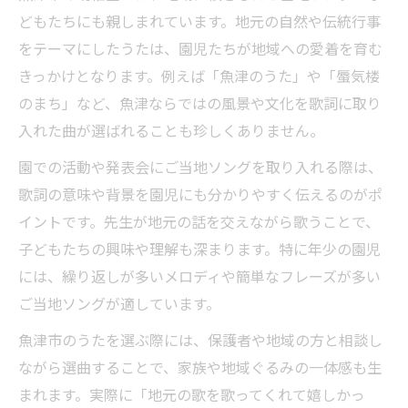
方
どもたちにも親しまれています。地元の自然や伝統行事
幼稚園児が集中できる発表会向けのうた選
をテーマにしたうたは、園児たちが地域への愛着を育む
定
きっかけとなります。例えば「魚津のうた」や「蜃気楼
のまち」など、魚津ならではの風景や文化を歌詞に取り
魚津市ならではの地域色あふれる童謡の魅力
入れた曲が選ばれることも珍しくありません。
幼稚園で伝えたい魚津市のご当地童謡の魅
力
園での活動や発表会にご当地ソングを取り入れる際は、
地域性を感じる幼稚園童謡の選び方ポイン
歌詞の意味や背景を園児にも分かりやすく伝えるのがポ
ト
イントです。先生が地元の話を交えながら歌うことで、
子どもたちの興味や理解も深まります。特に年少の園児
魚津市発の幼稚園向けうたの良さを体験解
には、繰り返しが多いメロディや簡単なフレーズが多い
説
ご当地ソングが適しています。
発表会で光る幼稚園の地域色あふれる歌紹
介
魚津市のうたを選ぶ際には、保護者や地域の方と相談し
ながら選曲することで、家族や地域ぐるみの一体感も生
郷土愛を育む幼稚園の魚津市童謡活用方法
まれます。実際に「地元の歌を歌ってくれて嬉しかっ
3歳児クラスの発表会で活躍するおすすめのうた