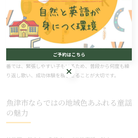
ど、動物や身近なテーマの曲は、子どもたちの関心を引
きつけやすく、集中力を維持しやすいといえます。ま
た、途中で手拍子やジャンプなどを入れることで、飽き
ずに参加できます。
失敗しやすいのは、静かすぎる曲や長すぎる曲を選んで
ご予約はこちら
しまい、途中で気が散ってしまうケースです。発表会本
番では、緊張しやすい子もいるため、普段から何度も繰
ご予約はこちら
り返し歌い、成功体験を積ませることが大切です。
魚津市ならではの地域色あふれる童謡
の魅力