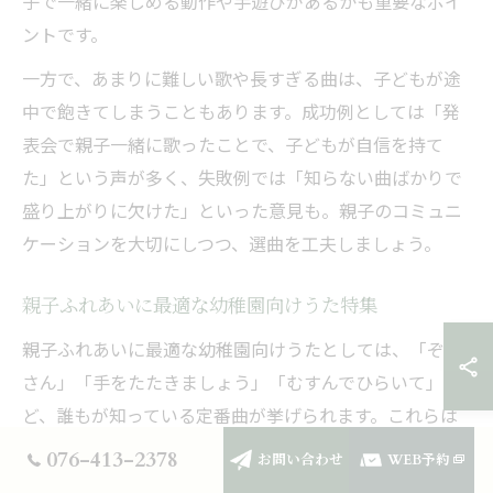
子で一緒に楽しめる動作や手遊びがあるかも重要なポイ
ントです。
一方で、あまりに難しい歌や長すぎる曲は、子どもが途
中で飽きてしまうこともあります。成功例としては「発
表会で親子一緒に歌ったことで、子どもが自信を持て
た」という声が多く、失敗例では「知らない曲ばかりで
盛り上がりに欠けた」といった意見も。親子のコミュニ
ケーションを大切にしつつ、選曲を工夫しましょう。
親子ふれあいに最適な幼稚園向けうた特集
親子ふれあいに最適な幼稚園向けうたとしては、「ぞう
さん」「手をたたきましょう」「むすんでひらいて」な
ど、誰もが知っている定番曲が挙げられます。これらは
歌詞やメロディーが簡単で、3歳児でもすぐに覚えて楽し
076-413-2378
お問い合わせ
WEB予約
く歌えます。魚津市ならではの「蜃気楼のうた」などの