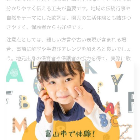
分かりやすく伝える工夫が重要です。地域の伝統行事や
自然をテーマにした歌詞は、園児の生活体験とも結びつ
きやすく、保護者からも好評です。
注意点としては、難しい方言や古い表現が含まれる場
合、事前に解説や手遊びアレンジを加えると良いでしょ
う。地元出身の保育者や保護者の協力を得て、実際に歌
ってみるワークショップ形式もおすすめです。
幼稚園児が集中できる発表会向けのうた選定
幼稚園児が発表会で集中して歌える曲を選ぶには、年齢
や発達段階に合ったテンポと難易度が重要です。3歳児ク
ラスの場合、リズムが単純で繰り返しが多い曲、みんな
で一緒に動作できる曲が向いています。
「いぬのおまわりさん」や「パンダうさぎコアラ」な