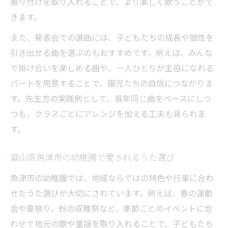
振り付けを取り入れることで、より楽しく歌うことがで
家庭との連携を深める幼稚園の歌選び方法
きます。
富山県魚津市発・日常保育で役立つうた徹底ガ
イド
また、発表会での選曲には、子どもたちの成長や個性を
引き出せる曲を選ぶのもおすすめです。例えば、みんな
幼稚園の日常保育で使える魚津市のうた例
で掛け合いを楽しめる曲や、一人ひとりが主役になれる
毎日の園生活で役立つ幼稚園うた活用法
パートを用意することで、園児たちの自信につながりま
魚津市の幼稚園で親しまれる日常歌を紹介
す。先生方の実践例として、毎年同じ曲をベースにしつ
日常保育の場面別におすすめ幼稚園うた解
つも、クラスごとにアレンジを加える工夫も見られま
説
す。
幼稚園保育に生きる魚津市うたの実践活用
富山県魚津市の幼稚園で愛されるうた選び
魚津市の幼稚園では、地域ならではの特色や行事に合わ
せたうた選びが大切にされています。例えば、春の運動
会や夏祭り、秋の収穫祭など、季節ごとのイベントに合
わせて地元の歌や童謡を取り入れることで、子どもたち