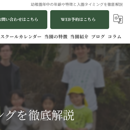
幼稚園年中の年齢や特徴と入園タイミングを徹底解説
お問い合わせはこちら
WEB予約はこちら
スクールカレンダー
当園の特徴
当園紹介
ブログ
コラム
幼児
バイリンガル
2歳
英語
1歳
ングを徹底解説