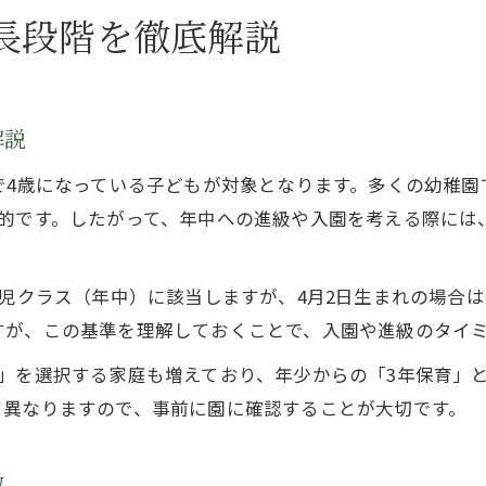
年中からの幼稚園入園は可能なのか
長段階を徹底解説
幼稚園年中から入園できる条件と流れを解説
年中から幼稚園へ入るメリットと注意点
幼稚園年中からの転園や入園式の実情とは
解説
年中入園の選択肢を考える際のポイント
で4歳になっている子どもが対象となります。多くの幼稚園
幼稚園年中からの割合や仲間作りのコツ
的です。したがって、年中への進級や入園を考える際には
進級時に知っておきたい年中児の特徴
幼稚園年中児の発達特徴と日常生活の変化
歳児クラス（年中）に該当しますが、4月2日生まれの場合
年中さんが身につけやすい社会性のポイント
すが、この基準を理解しておくことで、入園や進級のタイ
進級で変わる幼稚園年中の学びと遊びの特徴
」を選択する家庭も増えており、年少からの「3年保育」
幼稚園年中児の自立心や協調性を育む工夫
て異なりますので、事前に園に確認することが大切です。
年中進級時の心身の成長に配慮した対応策
年少と年中の違いで迷う方への指針
徴