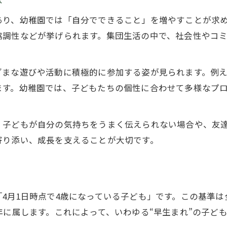
年少と年中の幼稚園生活はここが違う
あり、幼稚園では「自分でできること」を増やすことが求
幼稚園年中と年少の成長目安を比較しよう
協調性などが挙げられます。集団生活の中で、社会性やコ
年中進級で変わる幼稚園の生活リズムとは
年少・年中どちらが合うか選ぶポイント
ざまな遊びや活動に積極的に参加する姿が見られます。例
幼稚園年中の特徴から見る適切な入園時期
ます。幼稚園では、子どもたちの個性に合わせて多様なプ
幼稚園年中の身長や平均的なサイズに迫る
幼稚園年中の平均身長と体格の目安を解説
、子どもが自分の気持ちをうまく伝えられない場合や、友
年中さんの制服サイズや選び方のポイント
ご予約はこちら
ご予約はこちら
寄り添い、成長を支えることが大切です。
幼稚園年中児の成長に適した服装選び
年中児の身体発達と健康的な過ごし方
幼稚園年中でよくあるサイズの悩みと解決策
4月1日時点で4歳になっている子ども」です。この基準は
年中さんの発達と家庭でのサポート方法
年に属します。これによって、いわゆる“早生まれ”の子ど
幼稚園年中の発達段階に合う家庭サポート術