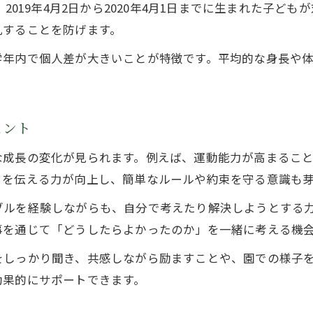
2019年4月2日から2020年4月1日までに生まれた子
年中児が伸びる家庭での声かけと関わり方
乱することを防げます。
幼稚園年中で重要な生活習慣の身につけ方
学年内で個人差が大きいことが特徴です。平均的な身長や
年中さんの心の成長を支える家庭の工夫
幼稚園年中の学習支援と遊びのバランス
ヒント
な成長の変化が見られます。例えば、運動能力が高まるこ
ちを伝える力が向上し、簡単なルールや約束を守る意識も
ブルを経験しながらも、自分で考えたり解決しようとする
事を通じて「どうしたらよかったのか」を一緒に考える機
をしっかり聞き、共感しながら励ますことや、園での様子
効果的にサポートできます。