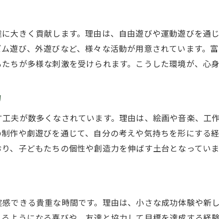
幼稚園選びに役立つサポートや相談先紹介
幼稚園で体験できる特色ある行事や教育内容
達に大きく貢献します。理由は、自由遊びや運動遊びを通
ズム遊び、外遊びなど、様々な活動が用意されています。
幼稚園行事で育まれる子どもの成長と感動
もたちが多様な刺激を受けられます。こうした環境が、心
幼稚園ならではの年間行事の楽しみ方解説
幼稚園の特色ある教育プログラムと体験談
力
幼稚園で学ぶ英語やスポーツの内容紹介
幼稚園の季節ごとのイベントや活動例
す工夫が数多くなされています。理由は、絵画や音楽、工
の制作や劇遊びを通じて、自分の考えや気持ちを形にする
ご予約はこちら
ご予約はこちら
幼稚園生活で得られる思い出と達成感
おり、子どもたちの個性や創造力を伸ばす土台となっていま
口コミで話題の幼稚園生活のリアルな声を紹介
幼稚園の保護者が語る日常のエピソード
幼稚園の口コミで分かる園生活の実態
実感できる貴重な時間です。理由は、小さな成功体験や新
幼稚園生活を経験した親子の感想と評価
きるようになる喜びや、友達と協力して目標を達成する経