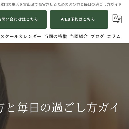
幼稚園の生活を富山県で充実させるための選び方と毎日の過ごし方ガイド
お問い合わせはこちら
WEB予約はこちら
スクールカレンダー
当園の特徴
当園紹介
ブログ
コラム
幼児
バイリンガル
2歳
英語
方と毎日の過ごし方ガイ
1歳