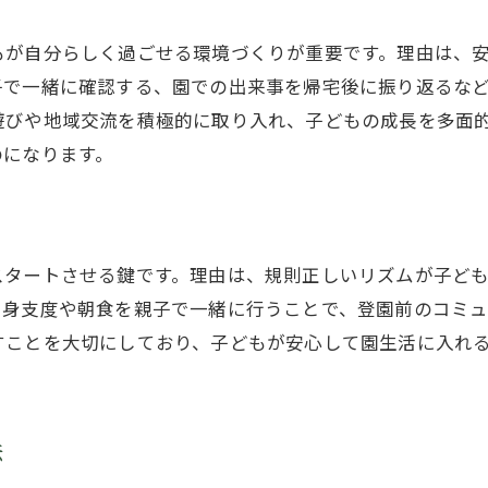
幼稚園生活に彩りを添える制服の魅力とは
幼稚園の卒園式で味わう特別な思い出紹介
もが自分らしく過ごせる環境づくりが重要です。理由は、
子で一緒に確認する、園での出来事を帰宅後に振り返るな
幼稚園での制服や行事の意味を考える
遊びや地域交流を積極的に取り入れ、子どもの成長を多面
幼稚園の日常を彩る制服と行事の楽しみ方
のになります。
子育て支援に役立つ幼稚園生活のヒント集
幼稚園生活が子育て支援に与えるメリット
幼稚園選びで活用できる子育てサポート情報
スタートさせる鍵です。理由は、規則正しいリズムが子ども
幼稚園と家庭が連携する子育てのコツ
、身支度や朝食を親子で一緒に行うことで、登園前のコミ
幼稚園生活と仕事や家事の両立ポイント
すことを大切にしており、子どもが安心して園生活に入れ
幼稚園で役立つ子育てイベントや相談窓口
幼稚園生活を通じて得られる支援と安心感
法