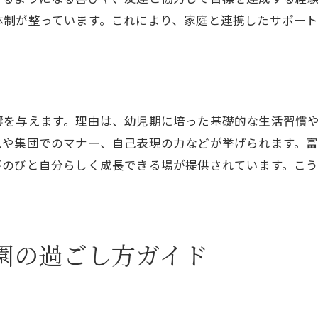
幼稚園の評判から読み解く選び方のヒント
体制が整っています。これにより、家庭と連携したサポー
幼稚園で人気の理由を口コミから探る
幼稚園のリアルな声で見る安心ポイント
幼稚園選びなら知っておきたい比較ポイント
幼稚園選びで注目すべき比較項目まとめ
響を与えます。理由は、幼児期に培った基礎的な生活習慣
幼稚園の教育内容や施設の違いを理解する
ムや集団でのマナー、自己表現の力などが挙げられます。
幼稚園の認定こども園との違いを解説
びのびと自分らしく成長できる場が提供されています。こ
幼稚園の延長保育やサポート体制も確認
幼稚園のクラス編成や年齢別プログラム紹介
幼稚園選びに役立つ比較チェックリスト
園の過ごし方ガイド
制服や卒園式から見る幼稚園の魅力的な日常
幼稚園の制服がもたらす子どもの成長効果
幼稚園卒園式で感じる家族の絆と感動体験