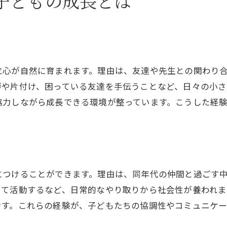
子どもの成長とは
毎日が楽しくなる幼稚園の過ごし方ガイド
幼稚園で充実した一日を過ごす工夫
幼稚園生活を楽しむための朝の習慣
幼稚園での友達作りをサポートする方法
立心が自然に育まれます。理由は、友達や先生との関わり
幼稚園での遊びや学びのバランスの秘訣
拶や片付け、困っている友達を手伝うことなど、日々の小さ
幼稚園の時間割で見る毎日の流れと特徴
協力しながら成長できる環境が整っています。こうした経
幼稚園で子どもの笑顔を引き出すヒント
安心できる幼稚園選びのポイントを徹底解説
幼稚園選びで重視したい保育環境の視点
幼稚園の教育方針を比較する際のポイント
につけることができます。理由は、同年代の仲間と過ごす
幼稚園の見学会で確認すべきチェック項目
して活動するなど、日常的なやり取りから社会性が養われま
です。これらの経験が、子どもたちの協調性やコミュニケー
幼稚園の先生やスタッフとの信頼関係づくり
幼稚園の口コミや評判を上手に活用するコツ